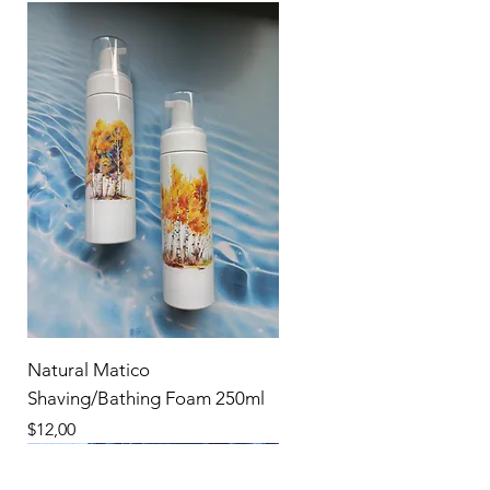
Natural Matico
Shaving/Bathing Foam 250ml
Precio
$12,00
New Product
New Product
New Product
New Product
New Product
New Product
New Product
New Product