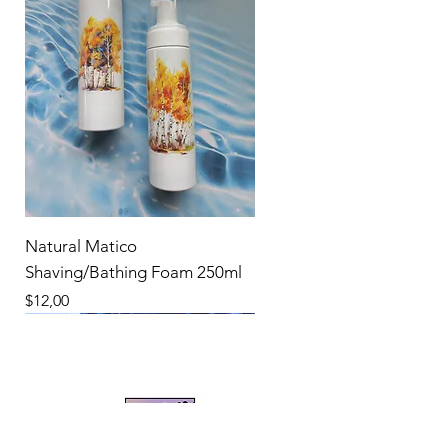
Natural Matico
Shaving/Bathing Foam 250ml
Precio
$12,00
New Product
New Product
New Product
New Product
New Product
New Product
New Product
New Product