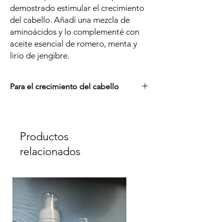
demostrado estimular el crecimiento
del cabello. Añadí una mezcla de
aminoácidos y lo complementé con
aceite esencial de romero, menta y
lirio de jengibre.
Para el crecimiento del cabello
Botella de vidrio
Aplique el suero sobre el cuero
cabelludo limpio 3 veces por semana
Productos
durante 3 meses para ver buenos
resultados.
relacionados