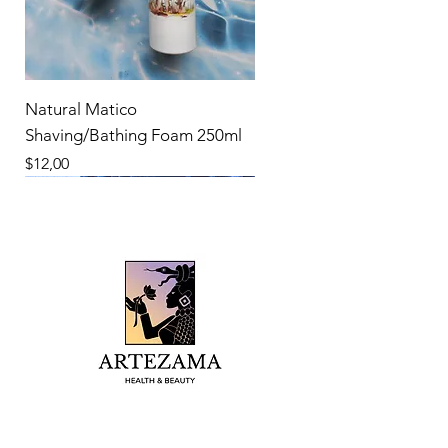
Natural Matico
Shaving/Bathing Foam 250ml
Precio
$12,00
New Product
New Product
New Product
New Product
New Product
New Product
New Product
New Product