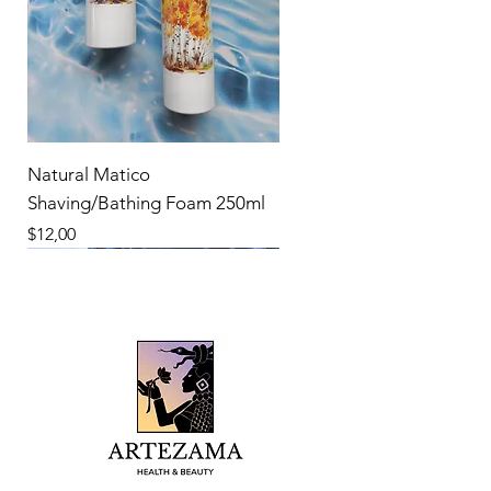
Natural Matico
Shaving/Bathing Foam 250ml
Precio
$12,00
New Product
New Product
New Product
New Product
New Product
New Product
New Product
New Product